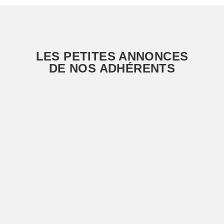
LES PETITES ANNONCES
DE NOS ADHÉRENTS
Bonnet Maëlle, interne DES médecine
générale 2ᵉ année
7 avril 2026
Bonnet Maëlle, interne DES médecine générale 2ᵉ année,
réalise une thèse et souhaite faire un état des lieux de la...
Lire l'article
Séverine WOLFERSPERGER et Raphaela
MARQUES DE SOUSA, internes de
médecine générale