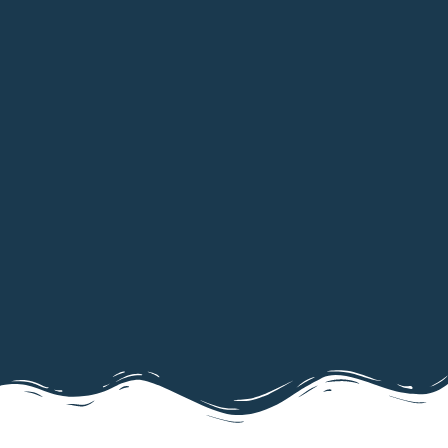
29 juin 2026
7 mai 2026
Mars Bleu 2026 : le
dépistage du
Les ateliers
cancer colorectal,
CROKY BOUGE
un geste simple qui
par Laurine
peut sauver des
Gélinotte
vies
27 mars 2026
2 mars 2026