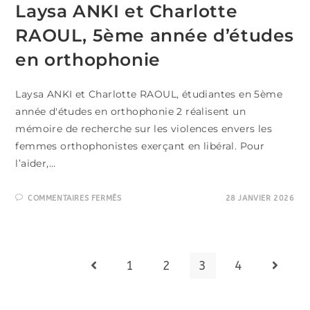
Laysa ANKI et Charlotte
RAOUL, 5ème année d’études
en orthophonie
Laysa ANKI et Charlotte RAOUL, étudiantes en 5ème
année d'études en orthophonie 2 réalisent un
mémoire de recherche sur les violences envers les
femmes orthophonistes exerçant en libéral. Pour
l’aider,…
SUR
COMMENTAIRES FERMÉS
28 JANVIER 2026
LAYSA
ANKI
ET
CHARLOTTE
RAOUL,
5ÈME
ANNÉE
1
2
3
4
Go to the previous page
Aller à
D’ÉTUDES
EN
ORTHOPHONIE